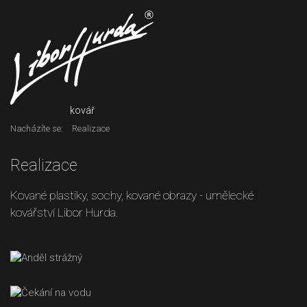
kovář
Nacházíte se:
Realizace
Realizace
Kované plastiky, sochy, kované obrazy - umělecké
kovářství Libor Hurda.