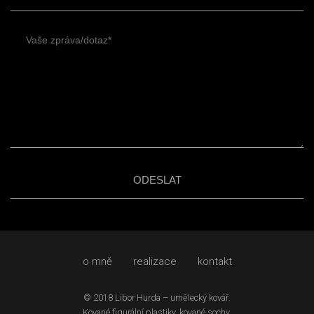
o mně
realizace
kontakt
© 2018
Libor Hurda
– umělecký kovář.
Kované figurální plastiky, kované sochy.